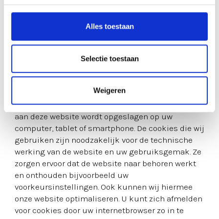
Cookies, of vergelijkbare
Alles toestaan
technieken, die wij
gebruiken
Selectie toestaan
Lokaal Werkt gebruikt alleen technische en
functionele cookies. En analytische cookies die
Weigeren
geen inbreuk maken op uw privacy. Een cookie is
een klein tekstbestand dat bij het eerste bezoek
aan deze website wordt opgeslagen op uw
computer, tablet of smartphone. De cookies die wij
gebruiken zijn noodzakelijk voor de technische
werking van de website en uw gebruiksgemak. Ze
zorgen ervoor dat de website naar behoren werkt
en onthouden bijvoorbeeld uw
voorkeursinstellingen. Ook kunnen wij hiermee
onze website optimaliseren. U kunt zich afmelden
voor cookies door uw internetbrowser zo in te