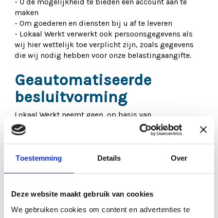
- U de mogelijkheid te bieden een account aan te
maken
- Om goederen en diensten bij u af te leveren
- Lokaal Werkt verwerkt ook persoonsgegevens als
wij hier wettelijk toe verplicht zijn, zoals gegevens
die wij nodig hebben voor onze belastingaangifte.
Geautomatiseerde
besluitvorming
Lokaal Werkt neemt geen, op basis van
geautomatiseerde verwerkingen, besluiten over
zaken die (aanzienlijke) gevolgen kunnen hebben
voor personen. Het gaat hier om besluiten die
worden genomen door computerprogramma's of -
Toestemming
Details
Over
systemen, zonder dat daar een mens tussen zit.
Hoe lang we
Deze website maakt gebruik van cookies
persoonsgegevens
We gebruiken cookies om content en advertenties te