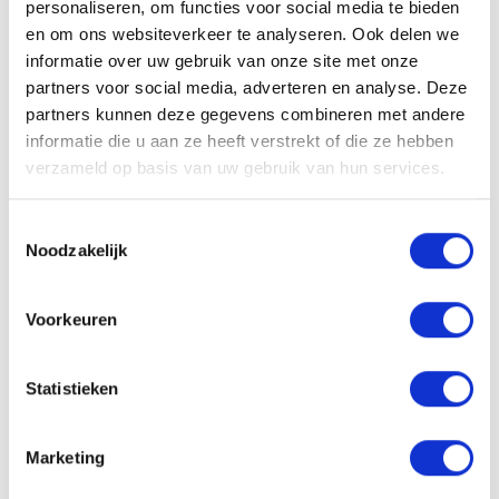
personaliseren, om functies voor social media te bieden
bewaren
en om ons websiteverkeer te analyseren. Ook delen we
Lokaal Werkt bewaart uw persoonsgegevens niet
informatie over uw gebruik van onze site met onze
langer dan strikt nodig is om de doelen te realiseren
partners voor social media, adverteren en analyse. Deze
waarvoor uw gegevens worden verzameld.
partners kunnen deze gegevens combineren met andere
informatie die u aan ze heeft verstrekt of die ze hebben
Delen van
verzameld op basis van uw gebruik van hun services.
persoonsgegevens met
Toestemmingsselectie
derden
Noodzakelijk
Lokaal Werkt verkoopt uw gegevens niet aan derden
en verstrekt deze uitsluitend indien dit nodig is voor
Voorkeuren
de uitvoering van onze overeenkomst met u of om te
voldoen aan een wettelijke verplichting. Met
bedrijven die uw gegevens verwerken in onze
Statistieken
opdracht, sluiten wij een bewerkersovereenkomst
om te zorgen voor eenzelfde niveau van beveiliging
en vertrouwelijkheid van uw gegevens. Lokaal Werkt
Marketing
blijft verantwoordelijk voor deze verwerkingen.