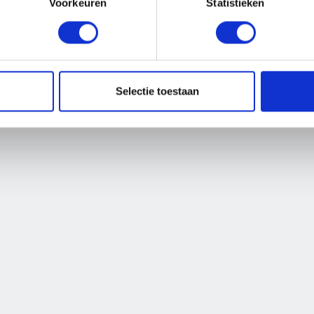
e niet meer besc
Voorkeuren
Statistieken
 vacature waar je naar op zoek bent is niet meer beschikba
BEKIJK ALLE VACATURES
Selectie toestaan