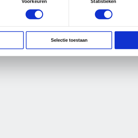
e niet meer besc
Voorkeuren
Statistieken
 vacature waar je naar op zoek bent is niet meer beschikba
BEKIJK ALLE VACATURES
Selectie toestaan